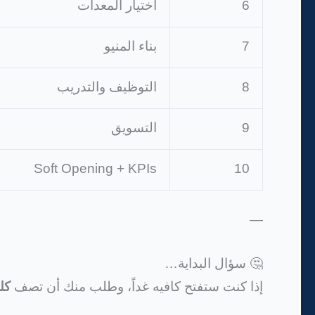
6
اختيار المعدات
7
بناء المنيو
8
التوظيف والتدريب
9
التسويق
Soft Opening + KPIs
10
—
🤔 سؤال البداية…
إذا كنت ستفتح كافيه غداً، وطلب منك أن تصف
كل